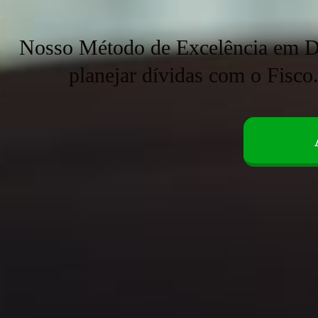
Nosso Método de Excelência em Dire
planejar dívidas com o Fisco