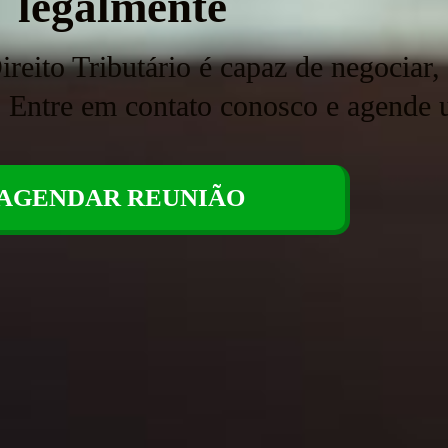
legalmente
ito Tributário é capaz de negociar, r
. Entre em contato conosco e agende 
AGENDAR REUNIÃO