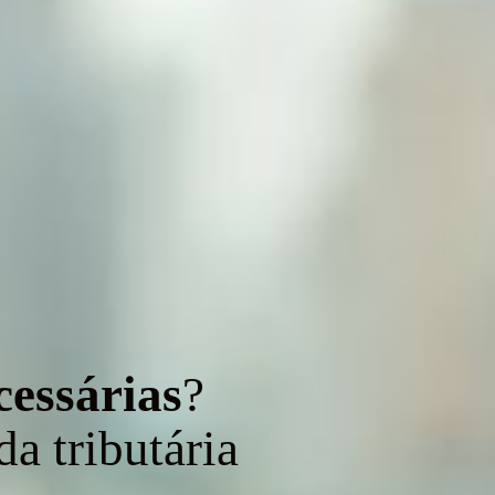
cessárias
?
a tributária