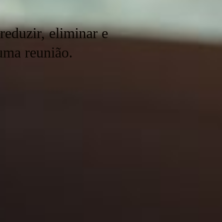
eduzir, eliminar e
uma reunião.