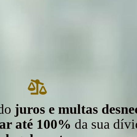
ndo
juros e multas desne
nar até 100%
da sua dívid